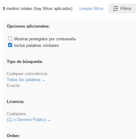
0
medios totales (hay filtros aplicados)
Limpiar filtros
Filtros
Resultados de: EducaMadrid
Opciones adicionales:
Mostrar protegidos por contraseña
Incluir palabras similares
Tipo de búsqueda:
Cualquier coincidencia
Todas las palabras
Exacta
Licencia:
Cualquiera
CC
o Dominio Público
Orden: