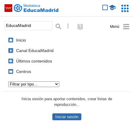
Mediateca de EducaMadrid
Saltar navegación
Servic
Educa
Palabra o frase:
Búsqueda avanzada
Ayuda
(en
ventana
Inicio
nueva)
Canal EducaMadrid
Últimos contenidos
Centros
Tipo de contenido:
Inicia sesión para aportar contenidos, crear listas de
reproducción...
Iniciar sesión