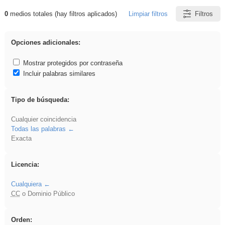
0
medios totales (hay filtros aplicados)
Limpiar filtros
Filtros
Resultados de: EducaMadrid
Opciones adicionales:
Mostrar protegidos por contraseña
Incluir palabras similares
Tipo de búsqueda:
Cualquier coincidencia
Todas las palabras
Exacta
Licencia:
Cualquiera
CC
o Dominio Público
Orden: