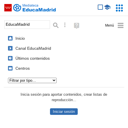
Mediateca de EducaMadrid
Saltar navegación
Servic
Educa
Palabra o frase:
Búsqueda avanzada
Ayuda
(en
ventana
Inicio
nueva)
Canal EducaMadrid
Últimos contenidos
Centros
Tipo de contenido:
Inicia sesión para aportar contenidos, crear listas de
reproducción...
Iniciar sesión