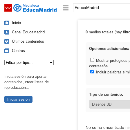
Mediateca de EducaMadrid
Saltar navegación
Palabra o frase:
Inicio
Canal EducaMadrid
0
medios totales (hay filtr
Resultados de:
Últimos contenidos
Opciones adicionales:
Centros
Tipo de contenido:
Mostrar protegidos 
contraseña
Incluir palabras simi
Inicia sesión para aportar
contenidos, crear listas de
reproducción...
Tipo de contenido:
Iniciar sesión
No se ha encontrado ni