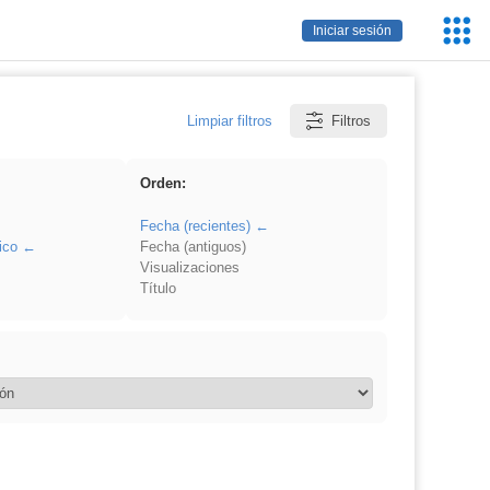
Servic
Iniciar sesión
Educa
Limpiar filtros
Filtros
Orden:
Fecha (recientes)
ico
Fecha (antiguos)
Visualizaciones
Título