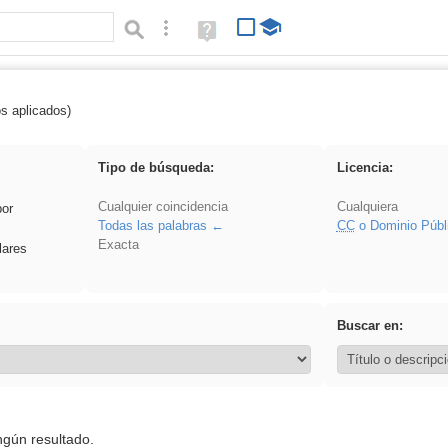
Búsqueda avanzada
Ayuda
(en
ventana
nueva)
os aplicados)
 EducaMadrid
Tipo de búsqueda:
Licencia:
Cualquier coincidencia
Cualquiera
por
Todas las palabras
CC
o Dominio Públ
Exacta
lares
Buscar en:
ngún resultado.