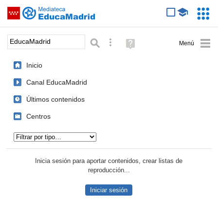
Mediateca de EducaMadrid
Saltar navegación
Servic
Educa
Palabra o frase:
Búsqueda avanzada
Ayuda
(en
ventana
Inicio
nueva)
Canal EducaMadrid
Últimos contenidos
Centros
Tipo de contenido:
Inicia sesión para aportar contenidos, crear listas de
reproducción...
Iniciar sesión