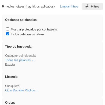
0
medios totales (hay filtros aplicados)
Limpiar filtros
Filtros
Resultados de: EducaMadrid
Opciones adicionales:
Mostrar protegidos por contraseña
Incluir palabras similares
Tipo de búsqueda:
Cualquier coincidencia
Todas las palabras
Exacta
Licencia:
Cualquiera
CC
o Dominio Público
Orden: