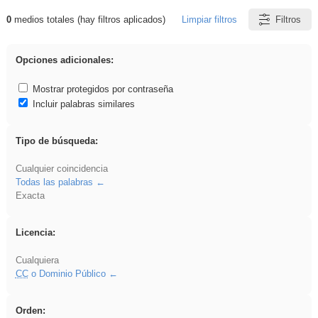
0
medios totales (hay filtros aplicados)
Limpiar filtros
Filtros
Resultados de: EducaMadrid
Opciones adicionales:
Mostrar protegidos por contraseña
Incluir palabras similares
Tipo de búsqueda:
Cualquier coincidencia
Todas las palabras
Exacta
Licencia:
Cualquiera
CC
o Dominio Público
Orden: