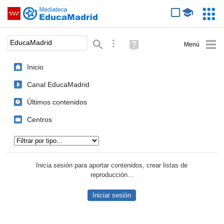
Mediateca de EducaMadrid
Saltar navegación
Servic
Educa
Palabra o frase:
Búsqueda avanzada
Ayuda
(en
ventana
Inicio
nueva)
Canal EducaMadrid
Últimos contenidos
Centros
Tipo de contenido:
Inicia sesión para aportar contenidos, crear listas de
reproducción...
Iniciar sesión