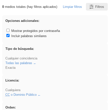
0
medios totales (hay filtros aplicados)
Limpiar filtros
Filtros
Resultados de: EducaMadrid
Opciones adicionales:
Mostrar protegidos por contraseña
Incluir palabras similares
Tipo de búsqueda:
Cualquier coincidencia
Todas las palabras
Exacta
Licencia:
Cualquiera
CC
o Dominio Público
Orden: