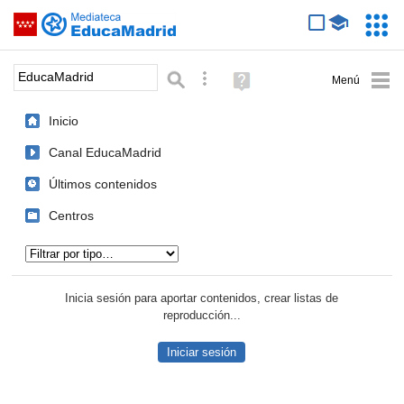
Mediateca de EducaMadrid
Saltar navegación
Servic
Educa
Palabra o frase:
Búsqueda avanzada
Ayuda
(en
ventana
Inicio
nueva)
Canal EducaMadrid
Últimos contenidos
Centros
Tipo de contenido:
Inicia sesión para aportar contenidos, crear listas de
reproducción...
Iniciar sesión