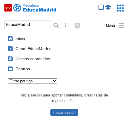
Mediateca de EducaMadrid
Saltar navegación
Servic
Educa
Palabra o frase:
Búsqueda avanzada
Ayuda
(en
ventana
Inicio
nueva)
Canal EducaMadrid
Últimos contenidos
Centros
Tipo de contenido:
Inicia sesión para aportar contenidos, crear listas de
reproducción...
Iniciar sesión