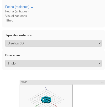
Fecha (recientes)
Fecha (antiguos)
Visualizaciones
Título
Tipo de contenido:
Buscar en:
Mos
…
Encontrado «EducaMadrid» en:
Título
la
ubic
de l
bús