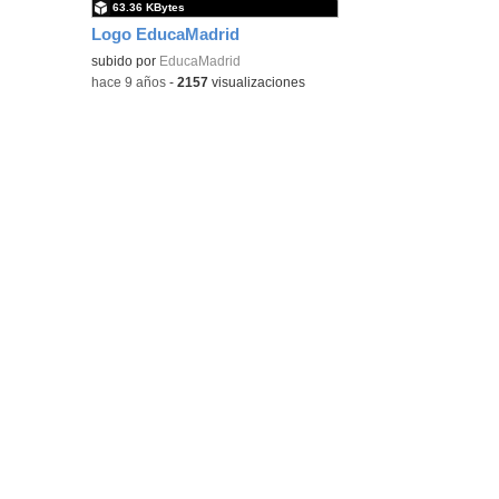
63.36 KBytes
Logo EducaMadrid
subido por
EducaMadrid
-
hace 9 años
-
2157
visualizaciones