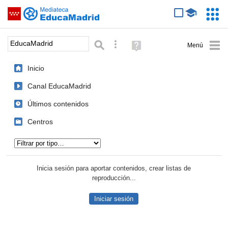
Mediateca de EducaMadrid
Saltar navegación
Servic
Educa
Palabra o frase:
Búsqueda avanzada
Ayuda
(en
ventana
Inicio
nueva)
Canal EducaMadrid
Últimos contenidos
Centros
Tipo de contenido:
Inicia sesión para aportar contenidos, crear listas de
reproducción...
Iniciar sesión