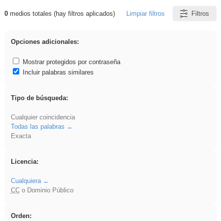
0
medios totales (hay filtros aplicados)
Limpiar filtros
Filtros
Resultados de: EducaMadrid
Opciones adicionales:
Mostrar protegidos por contraseña
Incluir palabras similares
Tipo de búsqueda:
Cualquier coincidencia
Todas las palabras
Exacta
Licencia:
Cualquiera
CC
o Dominio Público
Orden: