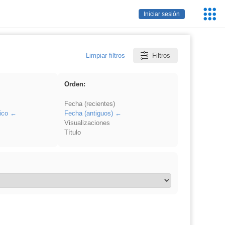
Servic
Iniciar sesión
Educa
Limpiar filtros
Filtros
Orden:
Fecha (recientes)
ico
Fecha (antiguos)
Visualizaciones
Título