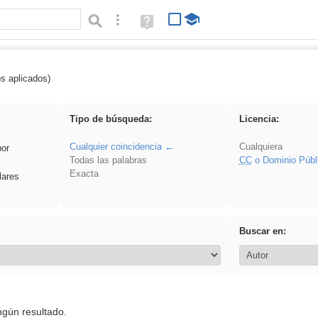
Búsqueda avanzada
Ayuda
(en
ventana
nueva)
os aplicados)
 EducaMadrid
Tipo de búsqueda:
Licencia:
Cualquier coincidencia
Cualquiera
por
Todas las palabras
CC
o Dominio Públ
Exacta
lares
Buscar en:
ngún resultado.