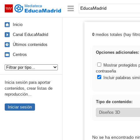
Mediateca de EducaMadrid
Saltar navegación
Palabra o frase:
Inicio
Canal EducaMadrid
0
medios totales (hay filtr
Resultados de:
Últimos contenidos
Opciones adicionales:
Centros
Tipo de contenido:
Mostrar protegidos 
contraseña
Incluir palabras simi
Inicia sesión para aportar
contenidos, crear listas de
reproducción...
Tipo de contenido:
Iniciar sesión
No se ha encontrado ni