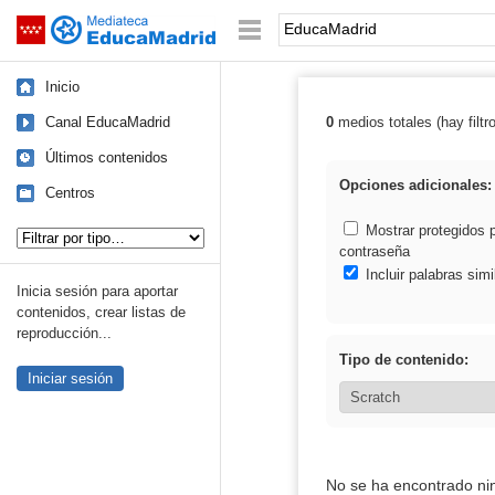
Mediateca de EducaMadrid
Saltar navegación
Palabra o frase:
Inicio
Canal EducaMadrid
0
medios totales (hay filtr
Resultados de:
Últimos contenidos
Opciones adicionales:
Centros
Tipo de contenido:
Mostrar protegidos 
contraseña
Incluir palabras simi
Inicia sesión para aportar
contenidos, crear listas de
reproducción...
Tipo de contenido:
Iniciar sesión
No se ha encontrado ni