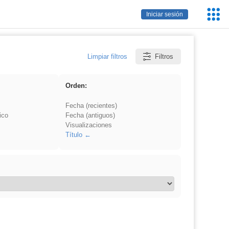
Servic
Iniciar sesión
Educa
Limpiar filtros
Filtros
Orden:
Fecha (recientes)
ico
Fecha (antiguos)
Visualizaciones
Título