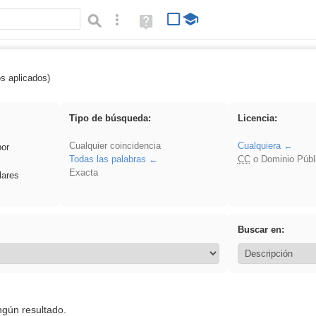
Búsqueda avanzada
Ayuda
(en
ventana
nueva)
os aplicados)
 EducaMadrid
Tipo de búsqueda:
Licencia:
Cualquier coincidencia
Cualquiera
por
Todas las palabras
CC
o Dominio Públ
Exacta
lares
Buscar en:
ngún resultado.