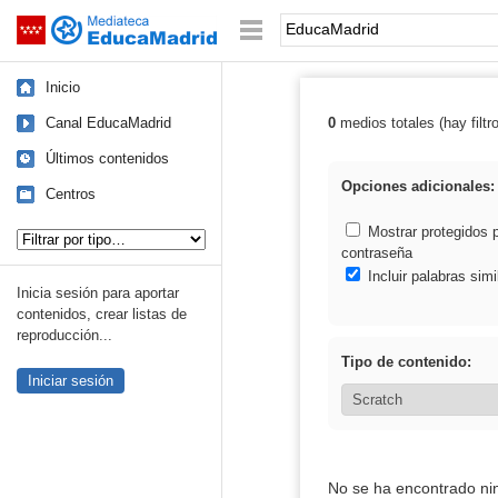
Mediateca de EducaMadrid
Saltar navegación
Palabra o frase:
Inicio
Canal EducaMadrid
0
medios totales (hay filtr
Resultados de:
Últimos contenidos
Opciones adicionales:
Centros
Tipo de contenido:
Mostrar protegidos 
contraseña
Incluir palabras simi
Inicia sesión para aportar
contenidos, crear listas de
reproducción...
Tipo de contenido:
Iniciar sesión
No se ha encontrado ni