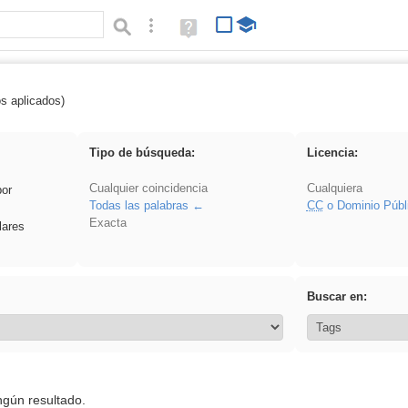
Búsqueda avanzada
Ayuda
(en
ventana
nueva)
os aplicados)
 EducaMadrid
Tipo de búsqueda:
Licencia:
Cualquier coincidencia
Cualquiera
por
Todas las palabras
CC
o Dominio Públ
Exacta
lares
Buscar en:
ngún resultado.