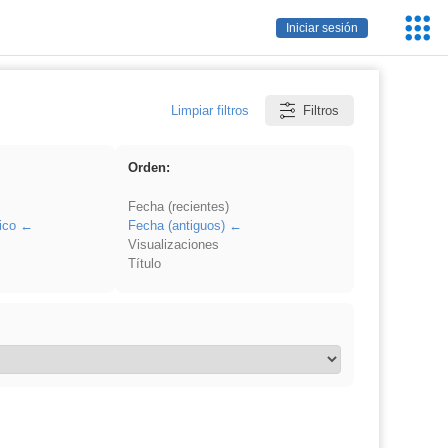
Servic
Iniciar sesión
Educa
Limpiar filtros
Filtros
Orden:
Fecha (recientes)
ico
Fecha (antiguos)
Visualizaciones
Título