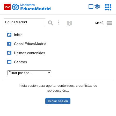
Mediateca de EducaMadrid
Saltar navegación
Servic
Educa
Palabra o frase:
Búsqueda avanzada
Ayuda
(en
ventana
Inicio
nueva)
Canal EducaMadrid
Últimos contenidos
Centros
Tipo de contenido:
Inicia sesión para aportar contenidos, crear listas de
reproducción...
Iniciar sesión