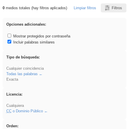
0
medios totales (hay filtros aplicados)
Limpiar filtros
Filtros
Resultados de: EducaMadrid
Opciones adicionales:
Mostrar protegidos por contraseña
Incluir palabras similares
Tipo de búsqueda:
Cualquier coincidencia
Todas las palabras
Exacta
Licencia:
Cualquiera
CC
o Dominio Público
Orden: