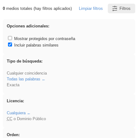
0
medios totales (hay filtros aplicados)
Limpiar filtros
Filtros
Resultados de: EducaMadrid
Opciones adicionales:
Mostrar protegidos por contraseña
Incluir palabras similares
Tipo de búsqueda:
Cualquier coincidencia
Todas las palabras
Exacta
Licencia:
Cualquiera
CC
o Dominio Público
Orden: