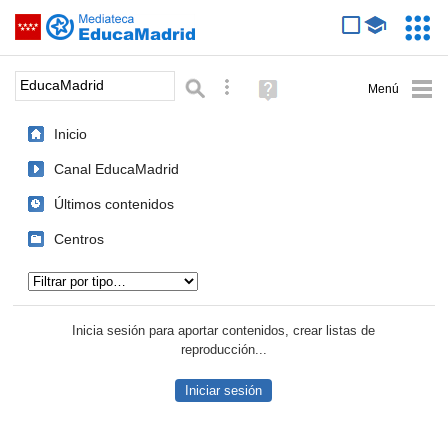
Mediateca de EducaMadrid
Saltar navegación
Servic
Educa
Palabra o frase:
Búsqueda avanzada
Ayuda
(en
ventana
Inicio
nueva)
Canal EducaMadrid
Últimos contenidos
Centros
Tipo de contenido:
Inicia sesión para aportar contenidos, crear listas de
reproducción...
Iniciar sesión