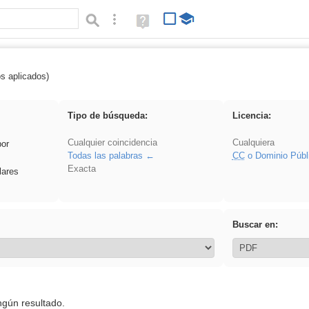
Búsqueda avanzada
Ayuda
(en
ventana
nueva)
os aplicados)
 EducaMadrid
Tipo de búsqueda:
Licencia:
Cualquier coincidencia
Cualquiera
por
Todas las palabras
CC
o Dominio Públ
Exacta
lares
Buscar en:
ngún resultado.