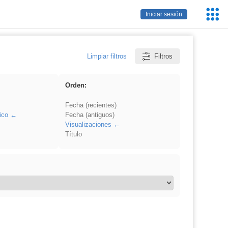
Servic
Iniciar sesión
Educa
Limpiar filtros
Filtros
Orden:
Fecha (recientes)
ico
Fecha (antiguos)
Visualizaciones
Título