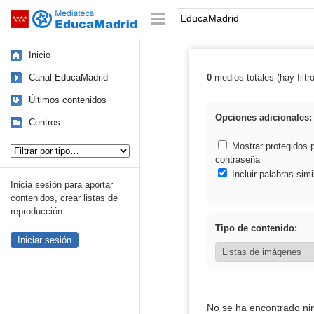
Mediateca de EducaMadrid
Saltar navegación
Palabra o frase:
Inicio
Canal EducaMadrid
0
medios totales (hay filtr
Resultados de:
Últimos contenidos
Opciones adicionales:
Centros
Tipo de contenido:
Mostrar protegidos 
contraseña
Incluir palabras simi
Inicia sesión para aportar
contenidos, crear listas de
reproducción...
Tipo de contenido:
Iniciar sesión
No se ha encontrado ni