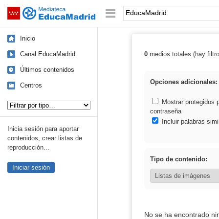
Mediateca de EducaMadrid
Saltar navegación
Palabra o frase:
Inicio
Canal EducaMadrid
0
medios totales (hay filtr
Resultados de:
Últimos contenidos
Opciones adicionales:
Centros
Tipo de contenido:
Mostrar protegidos 
contraseña
Incluir palabras simi
Inicia sesión para aportar
contenidos, crear listas de
reproducción...
Tipo de contenido:
Iniciar sesión
No se ha encontrado ni