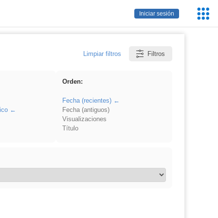
Servic
Iniciar sesión
Educa
Limpiar filtros
Filtros
Orden:
Fecha (recientes)
ico
Fecha (antiguos)
Visualizaciones
Título