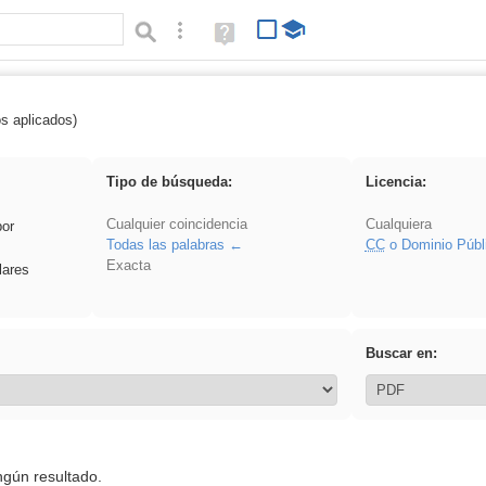
Búsqueda avanzada
Ayuda
(en
ventana
nueva)
os aplicados)
 EducaMadrid
Tipo de búsqueda:
Licencia:
Cualquier coincidencia
Cualquiera
por
Todas las palabras
CC
o Dominio Públ
Exacta
lares
Buscar en:
ngún resultado.