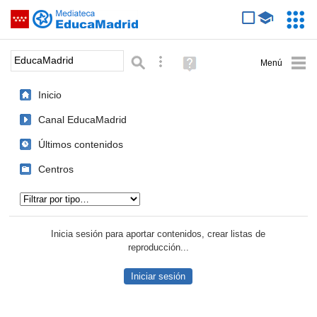
Mediateca de EducaMadrid
Saltar navegación
Servic
Educa
Palabra o frase:
Búsqueda avanzada
Ayuda
(en
ventana
Inicio
nueva)
Canal EducaMadrid
Últimos contenidos
Centros
Tipo de contenido:
Inicia sesión para aportar contenidos, crear listas de
reproducción...
Iniciar sesión