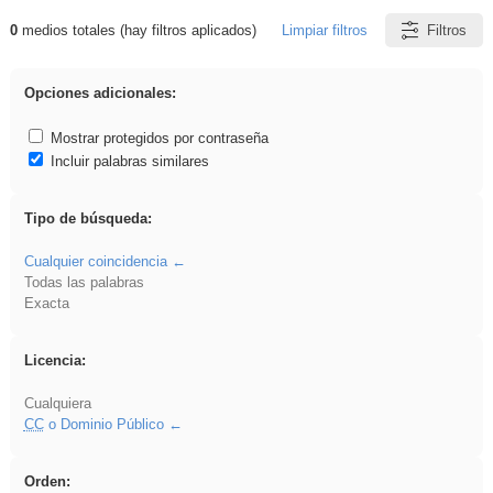
0
medios totales (hay filtros aplicados)
Limpiar filtros
Filtros
Resultados de: EducaMadrid
Opciones adicionales:
Mostrar protegidos por contraseña
Incluir palabras similares
Tipo de búsqueda:
Cualquier coincidencia
Todas las palabras
Exacta
Licencia:
Cualquiera
CC
o Dominio Público
Orden: