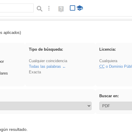
Búsqueda avanzada
Ayuda
(en
ventana
nueva)
os aplicados)
 EducaMadrid
Tipo de búsqueda:
Licencia:
Cualquier coincidencia
Cualquiera
por
Todas las palabras
CC
o Dominio Públ
Exacta
lares
Buscar en:
ngún resultado.