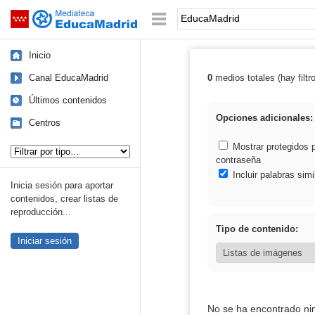
Mediateca de EducaMadrid
Saltar navegación
Palabra o frase:
Inicio
Canal EducaMadrid
0
medios totales (hay filtr
Resultados de:
Últimos contenidos
Opciones adicionales:
Centros
Tipo de contenido:
Mostrar protegidos 
contraseña
Incluir palabras simi
Inicia sesión para aportar
contenidos, crear listas de
reproducción...
Tipo de contenido:
Iniciar sesión
No se ha encontrado ni