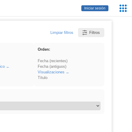
Servic
Iniciar sesión
Educa
Limpiar filtros
Filtros
Orden:
Fecha (recientes)
ico
Fecha (antiguos)
Visualizaciones
Título