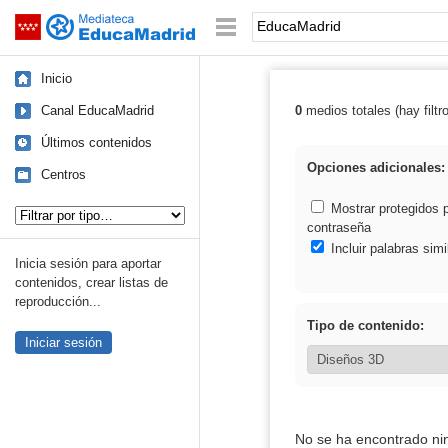
Mediateca de EducaMadrid
Saltar navegación
Palabra o frase:
Inicio
Canal EducaMadrid
0
medios totales (hay filtr
Resultados de:
Últimos contenidos
Opciones adicionales:
Centros
Tipo de contenido:
Mostrar protegidos 
contraseña
Incluir palabras simi
Inicia sesión para aportar
contenidos, crear listas de
reproducción...
Tipo de contenido:
Iniciar sesión
No se ha encontrado ni