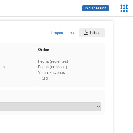
Servic
Iniciar sesión
Educa
Limpiar filtros
Filtros
Orden:
Fecha (recientes)
ico
Fecha (antiguos)
Visualizaciones
Título