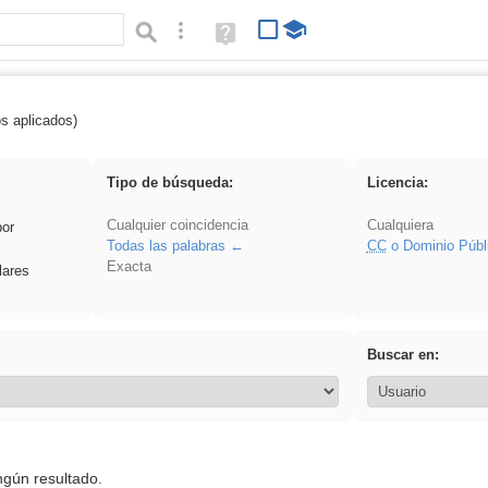
Búsqueda avanzada
Ayuda
(en
ventana
nueva)
os aplicados)
 EducaMadrid
Tipo de búsqueda:
Licencia:
Cualquier coincidencia
Cualquiera
por
Todas las palabras
CC
o Dominio Públ
Exacta
lares
Buscar en:
ngún resultado.