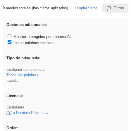
0
medios totales (hay filtros aplicados)
Limpiar filtros
Filtros
Resultados de: EducaMadrid
Opciones adicionales:
Mostrar protegidos por contraseña
Incluir palabras similares
Tipo de búsqueda:
Cualquier coincidencia
Todas las palabras
Exacta
Licencia:
Cualquiera
CC
o Dominio Público
Orden: