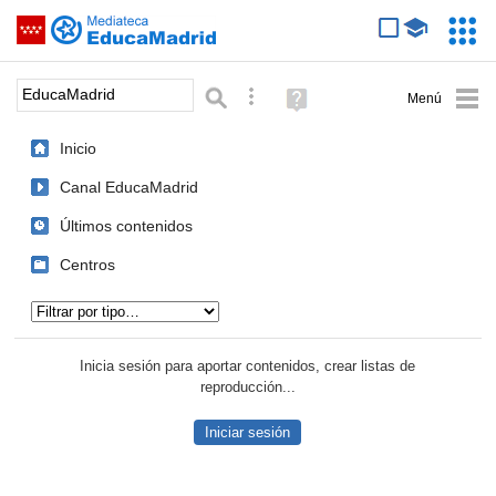
Mediateca de EducaMadrid
Saltar navegación
Servic
Educa
Palabra o frase:
Búsqueda avanzada
Ayuda
(en
ventana
Inicio
nueva)
Canal EducaMadrid
Últimos contenidos
Centros
Tipo de contenido:
Inicia sesión para aportar contenidos, crear listas de
reproducción...
Iniciar sesión