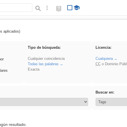
Búsqueda avanzada
Ayuda
(en
ventana
nueva)
os aplicados)
 Europa
Tipo de búsqueda:
Licencia:
Cualquier coincidencia
Cualquiera
por
Todas las palabras
CC
o Dominio Públ
Exacta
lares
Buscar en:
ngún resultado.