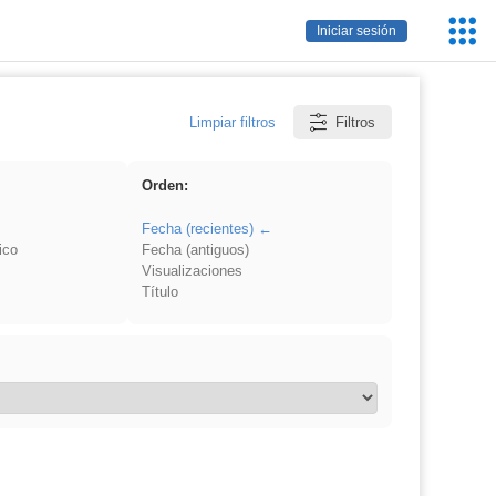
Servic
Iniciar sesión
Educa
Limpiar filtros
Filtros
Orden:
Fecha (recientes)
ico
Fecha (antiguos)
Visualizaciones
Título