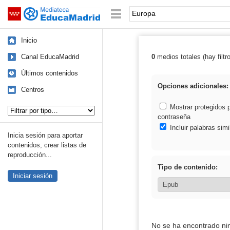
Mediateca de EducaMadrid
Saltar navegación
Palabra o frase:
Inicio
Canal EducaMadrid
0
medios totales (hay filtr
Resultados de:
Últimos contenidos
Opciones adicionales:
Centros
Tipo de contenido:
Mostrar protegidos 
contraseña
Incluir palabras simi
Inicia sesión para aportar
contenidos, crear listas de
reproducción...
Tipo de contenido:
Iniciar sesión
No se ha encontrado ni