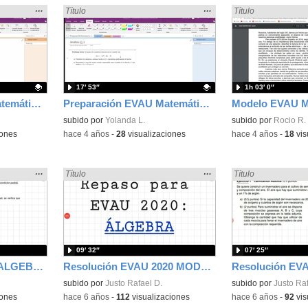
Mostrar
…
Mostrar
…
Encontrado «EvAU» en:
Título
Encontrado «EvAU»
Título
la
la
ubicación
ubicación
de la
de la
búsqueda
búsqueda
17′ 53″
1h 03′ 0″
Preparación EVAU Matemáticas CCSS Análisis II
Preparación EVAU Matemáticas CCSS Análisis Ej1
Contenido educativo.
subido por
Yolanda L.
Contenido educativo
subido por
Rocio R.
iones
-
hace 4 años
-
28
visualizaciones
-
hace 4 años
-
18
vis
Mostrar
…
Mostrar
…
Encontrado «EvAU» en:
Título
Encontrado «EvAU»
Título
la
la
ubicación
ubicación
de la
de la
búsqueda
búsqueda
09′ 32″
07′ 25″
EVAU 2020 MATES II ALGEBRA 3
Resolución EVAU 2020 MODELO MATEMÁTICAS II MADRID, ALGEBRA OPCIÓN B.
subido por
Justo Rafael D.
subido por
Justo Raf
iones
-
hace 6 años
-
112
visualizaciones
-
hace 6 años
-
92
vis