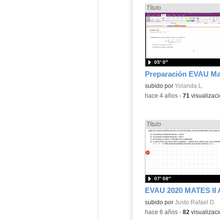
Encontrado «EvAU» en:
Título
05′ 0″
Contenido educativo.
subido por
Yolanda L.
-
hace 4 años
-
71
visualizac
Encontrado «EvAU» en:
Título
07′ 08″
subido por
Justo Rafael D.
-
hace 6 años
-
82
visualizac