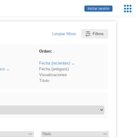
Servic
Iniciar sesión
Educa
Limpiar filtros
Filtros
Orden:
Fecha (recientes)
ico
Fecha (antiguos)
Visualizaciones
Título
Mostrar
…
Mostrar
…
 en:
Encontrado «EvAU» en:
Título