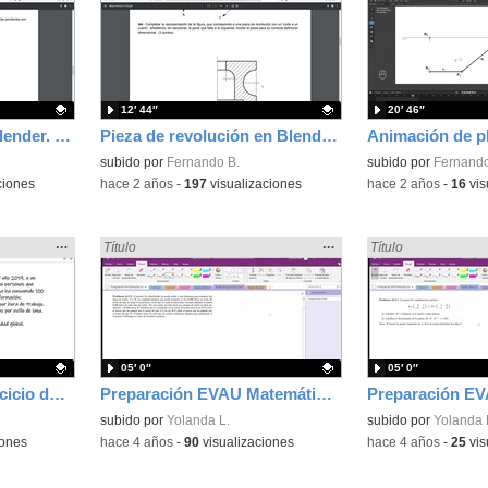
la
la
ubicación
ubicación
de la
de la
búsqueda
búsqueda
12′ 44″
20′ 46″
Planos acotados en Blender. EVAU 2024. DIbujo Técnico
Pieza de revolución en Blender . Dibujo Técnico evau 2024.
Contenido educativo.
subido por
Fernando B.
Contenido educativo
subido por
Fernando
ciones
-
hace 2 años
-
197
visualizaciones
-
hace 2 años
-
16
vis
Mostrar
…
Mostrar
…
Encontrado «EvAU» en:
Título
Encontrado «EvAU»
Título
la
la
ubicación
ubicación
de la
de la
búsqueda
búsqueda
05′ 0″
05′ 0″
Resolución de un ejercicio de productividad para evau
Preparación EVAU Matemáticas CCSS Programación Lineal
Contenido educativo.
subido por
Yolanda L.
Contenido educativo
subido por
Yolanda 
iones
-
hace 4 años
-
90
visualizaciones
-
hace 4 años
-
25
vis