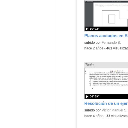
16′ 02″
Contenido educativo.
subido por
Fernando B.
-
hace 2 años
-
461
visualiza
Encontrado «EvAU» en:
Título
06′ 59″
Contenido educativo.
subido por
Víctor Manuel S.
-
hace 4 años
-
33
visualizac