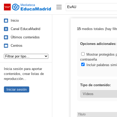
Mediateca de EducaMadrid
Saltar navegación
Palabra o frase:
Inicio
Canal EducaMadrid
15
medios totales (hay filt
Resultados de:
Últimos contenidos
Opciones adicionales:
Centros
Tipo de contenido:
Mostrar protegidos 
contraseña
Incluir palabras simi
Inicia sesión para aportar
contenidos, crear listas de
reproducción...
Tipo de contenido:
Iniciar sesión
Encontrado «EvAU» en:
Título