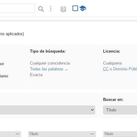
Búsqueda avanzada
Ayuda
(en
ventana
nueva)
ros aplicados)
 EvAU
Tipo de búsqueda:
Licencia:
Cualquier coincidencia
Cualquiera
por
Todas las palabras
CC
o Dominio Públ
Exacta
lares
Buscar en:
Mostrar
…
Mostrar
…
Encontrado «EvAU» en:
Título
Encontrado «EvAU»
Título