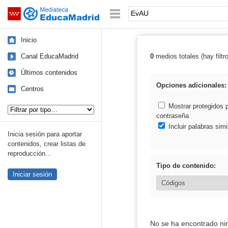
Mediateca de EducaMadrid
Saltar navegación
Palabra o frase:
Inicio
Canal EducaMadrid
0
medios totales (hay filtr
Resultados de:
Últimos contenidos
Opciones adicionales:
Centros
Tipo de contenido:
Mostrar protegidos 
contraseña
Incluir palabras simi
Inicia sesión para aportar
contenidos, crear listas de
reproducción...
Tipo de contenido:
Iniciar sesión
No se ha encontrado ni