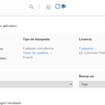
Búsqueda avanzada
Ayuda
(en
ventana
nueva)
os aplicados)
 EvAU
Tipo de búsqueda:
Licencia:
Cualquier coincidencia
Cualquiera
por
Todas las palabras
CC
o Dominio Públ
Exacta
lares
Buscar en:
ngún resultado.