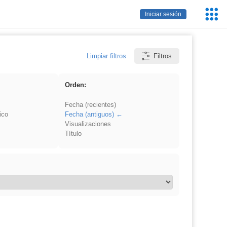
Servic
Iniciar sesión
Educa
Limpiar filtros
Filtros
Orden:
Fecha (recientes)
ico
Fecha (antiguos)
Visualizaciones
Título