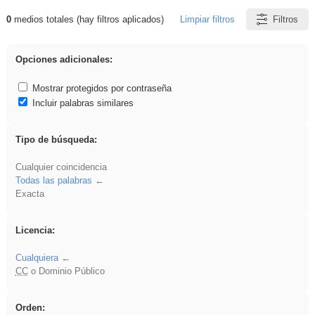
0
medios totales (hay filtros aplicados)
Limpiar filtros
Filtros
Resultados de: EvAU
Opciones adicionales:
Mostrar protegidos por contraseña
Incluir palabras similares
Tipo de búsqueda:
Cualquier coincidencia
Todas las palabras
Exacta
Licencia:
Cualquiera
CC
o Dominio Público
Orden: