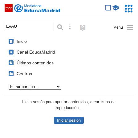
Mediateca de EducaMadrid
Saltar navegación
Servic
Educa
Palabra o frase:
Búsqueda avanzada
Ayuda
(en
ventana
Inicio
nueva)
Canal EducaMadrid
Últimos contenidos
Centros
Tipo de contenido:
Inicia sesión para aportar contenidos, crear listas de
reproducción...
Iniciar sesión