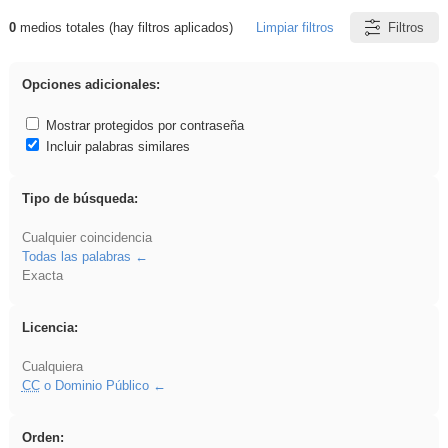
0
medios totales (hay filtros aplicados)
Limpiar filtros
Filtros
Resultados de: EvAU
Opciones adicionales:
Mostrar protegidos por contraseña
Incluir palabras similares
Tipo de búsqueda:
Cualquier coincidencia
Todas las palabras
Exacta
Licencia:
Cualquiera
CC
o Dominio Público
Orden: