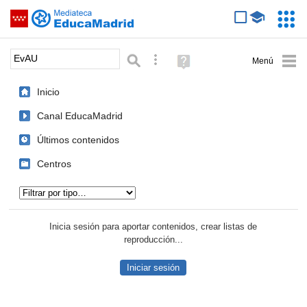
Mediateca de EducaMadrid
Saltar navegación
Servic
Educa
Palabra o frase:
Búsqueda avanzada
Ayuda
(en
ventana
Inicio
nueva)
Canal EducaMadrid
Últimos contenidos
Centros
Tipo de contenido:
Inicia sesión para aportar contenidos, crear listas de
reproducción...
Iniciar sesión