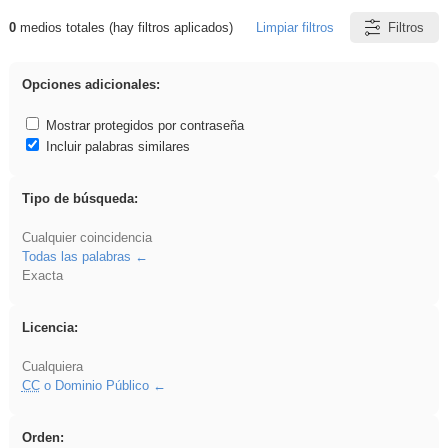
0
medios totales (hay filtros aplicados)
Limpiar filtros
Filtros
Resultados de: EvAU
Opciones adicionales:
Mostrar protegidos por contraseña
Incluir palabras similares
Tipo de búsqueda:
Cualquier coincidencia
Todas las palabras
Exacta
Licencia:
Cualquiera
CC
o Dominio Público
Orden: