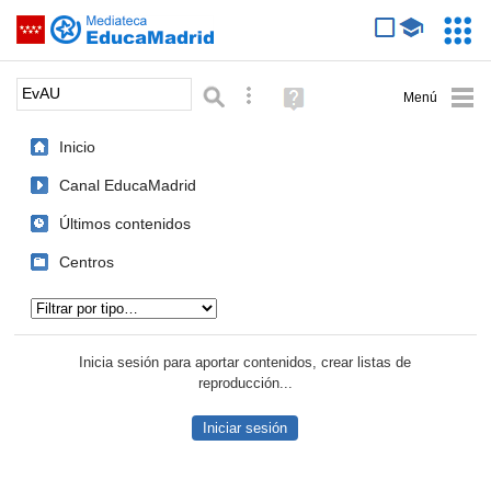
Mediateca de EducaMadrid
Saltar navegación
Servic
Educa
Palabra o frase:
Búsqueda avanzada
Ayuda
(en
ventana
Inicio
nueva)
Canal EducaMadrid
Últimos contenidos
Centros
Tipo de contenido:
Inicia sesión para aportar contenidos, crear listas de
reproducción...
Iniciar sesión