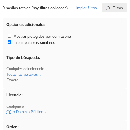
0
medios totales (hay filtros aplicados)
Limpiar filtros
Filtros
Resultados de: EvAU
Opciones adicionales:
Mostrar protegidos por contraseña
Incluir palabras similares
Tipo de búsqueda:
Cualquier coincidencia
Todas las palabras
Exacta
Licencia:
Cualquiera
CC
o Dominio Público
Orden: