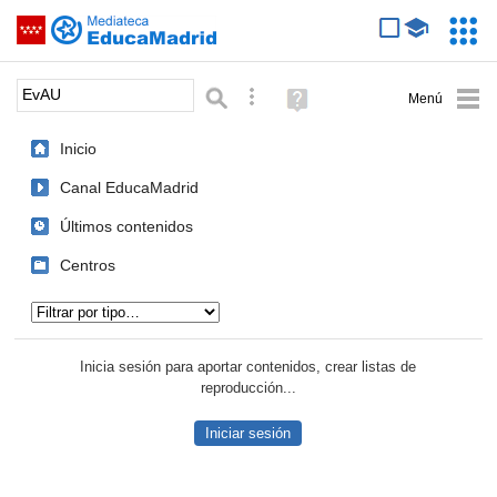
Mediateca de EducaMadrid
Saltar navegación
Servic
Educa
Palabra o frase:
Búsqueda avanzada
Ayuda
(en
ventana
Inicio
nueva)
Canal EducaMadrid
Últimos contenidos
Centros
Tipo de contenido:
Inicia sesión para aportar contenidos, crear listas de
reproducción...
Iniciar sesión