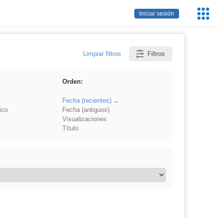
Servic
Iniciar sesión
Educa
Limpiar filtros
Filtros
Orden:
Fecha (recientes)
ico
Fecha (antiguos)
Visualizaciones
Título