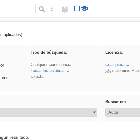
Búsqueda avanzada
Ayuda
(en
ventana
nueva)
os aplicados)
 EvAU
Tipo de búsqueda:
Licencia:
Cualquier coincidencia
Cualquiera
por
Todas las palabras
CC
o Dominio Públ
Exacta
lares
Buscar en:
ngún resultado.