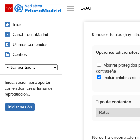
Mediateca de EducaMadrid
Saltar navegación
Palabra o frase:
Inicio
Canal EducaMadrid
0
medios totales (hay filtr
Resultados de:
Últimos contenidos
Opciones adicionales:
Centros
Tipo de contenido:
Mostrar protegidos 
contraseña
Incluir palabras simi
Inicia sesión para aportar
contenidos, crear listas de
reproducción...
Tipo de contenido:
Iniciar sesión
No se ha encontrado ni