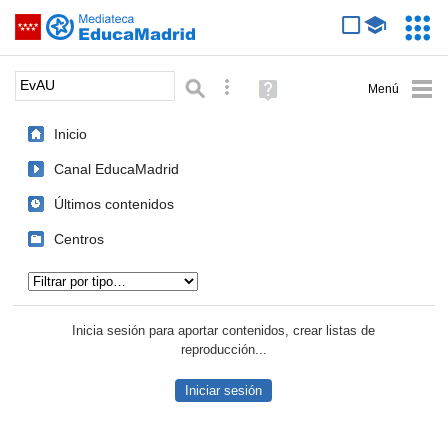
Mediateca de EducaMadrid
Saltar navegación
Servic
Educa
Palabra o frase:
Búsqueda avanzada
Ayuda
(en
ventana
Inicio
nueva)
Canal EducaMadrid
Últimos contenidos
Centros
Tipo de contenido:
Inicia sesión para aportar contenidos, crear listas de
reproducción...
Iniciar sesión