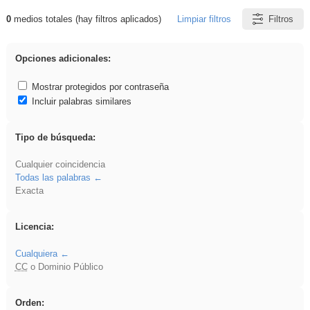
0
medios totales (hay filtros aplicados)
Limpiar filtros
Filtros
Resultados de: EvAU
Opciones adicionales:
Mostrar protegidos por contraseña
Incluir palabras similares
Tipo de búsqueda:
Cualquier coincidencia
Todas las palabras
Exacta
Licencia:
Cualquiera
CC
o Dominio Público
Orden: