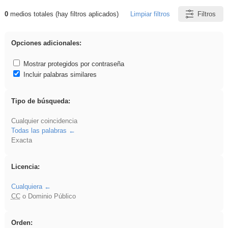
0
medios totales (hay filtros aplicados)
Limpiar filtros
Filtros
Resultados de: EvAU
Opciones adicionales:
Mostrar protegidos por contraseña
Incluir palabras similares
Tipo de búsqueda:
Cualquier coincidencia
Todas las palabras
Exacta
Licencia:
Cualquiera
CC
o Dominio Público
Orden: