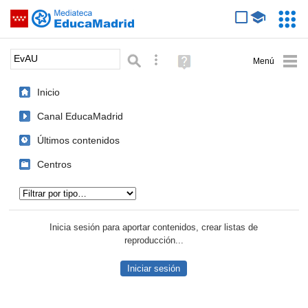
Mediateca de EducaMadrid
Saltar navegación
Servic
Educa
Palabra o frase:
Búsqueda avanzada
Ayuda
(en
ventana
Inicio
nueva)
Canal EducaMadrid
Últimos contenidos
Centros
Tipo de contenido:
Inicia sesión para aportar contenidos, crear listas de
reproducción...
Iniciar sesión