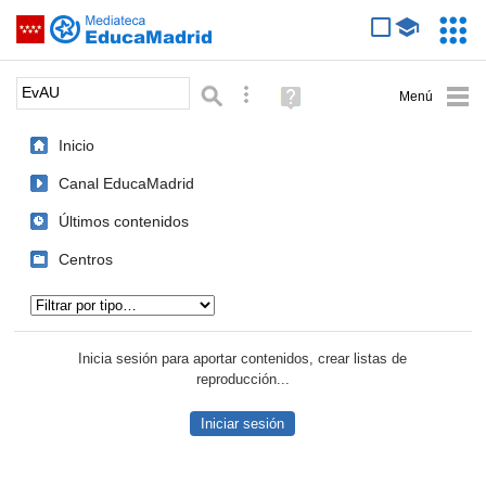
Mediateca de EducaMadrid
Saltar navegación
Servic
Educa
Palabra o frase:
Búsqueda avanzada
Ayuda
(en
ventana
Inicio
nueva)
Canal EducaMadrid
Últimos contenidos
Centros
Tipo de contenido:
Inicia sesión para aportar contenidos, crear listas de
reproducción...
Iniciar sesión