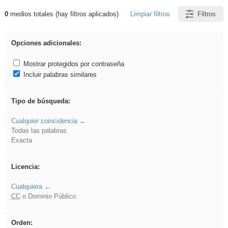
0
medios totales (hay filtros aplicados)
Limpiar filtros
Filtros
Resultados de: EvAU
Opciones adicionales:
Mostrar protegidos por contraseña
Incluir palabras similares
Tipo de búsqueda:
Cualquier coincidencia
Todas las palabras
Exacta
Licencia:
Cualquiera
CC
o Dominio Público
Orden: