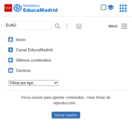
Mediateca de EducaMadrid
Saltar navegación
Servic
Educa
Palabra o frase:
Búsqueda avanzada
Ayuda
(en
ventana
Inicio
nueva)
Canal EducaMadrid
Últimos contenidos
Centros
Tipo de contenido:
Inicia sesión para aportar contenidos, crear listas de
reproducción...
Iniciar sesión