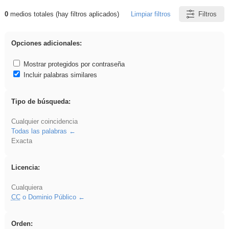
0
medios totales (hay filtros aplicados)
Limpiar filtros
Filtros
Resultados de: EvAU
Opciones adicionales:
Mostrar protegidos por contraseña
Incluir palabras similares
Tipo de búsqueda:
Cualquier coincidencia
Todas las palabras
Exacta
Licencia:
Cualquiera
CC
o Dominio Público
Orden: