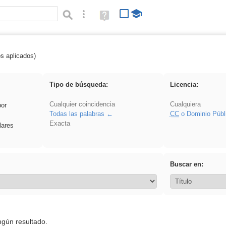
Búsqueda avanzada
Ayuda
(en
ventana
nueva)
os aplicados)
 EvAU
Tipo de búsqueda:
Licencia:
Cualquier coincidencia
Cualquiera
por
Todas las palabras
CC
o Dominio Públ
Exacta
lares
Buscar en:
ngún resultado.