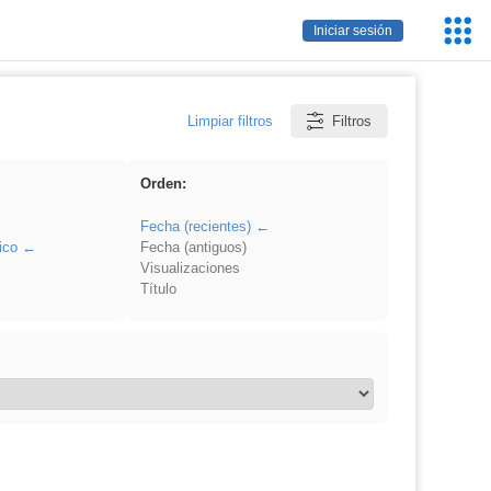
Servic
Iniciar sesión
Educa
Limpiar filtros
Filtros
Orden:
Fecha (recientes)
ico
Fecha (antiguos)
Visualizaciones
Título