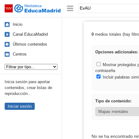
Mediateca de EducaMadrid
Saltar navegación
Palabra o frase:
Inicio
Canal EducaMadrid
0
medios totales (hay filtr
Resultados de:
Últimos contenidos
Opciones adicionales:
Centros
Tipo de contenido:
Mostrar protegidos 
contraseña
Incluir palabras simi
Inicia sesión para aportar
contenidos, crear listas de
reproducción...
Tipo de contenido:
Iniciar sesión
No se ha encontrado ni