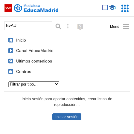
Mediateca de EducaMadrid
Saltar navegación
Servic
Educa
Palabra o frase:
Búsqueda avanzada
Ayuda
(en
ventana
Inicio
nueva)
Canal EducaMadrid
Últimos contenidos
Centros
Tipo de contenido:
Inicia sesión para aportar contenidos, crear listas de
reproducción...
Iniciar sesión