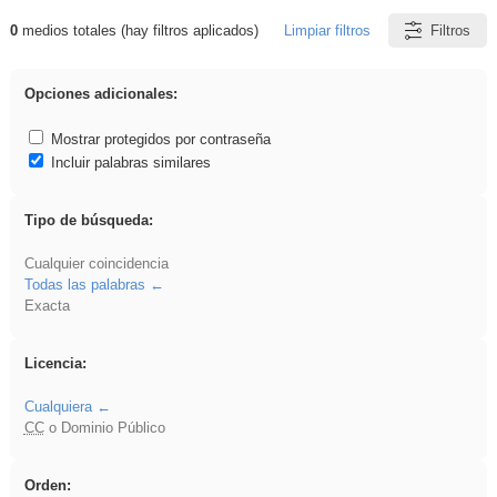
0
medios totales (hay filtros aplicados)
Limpiar filtros
Filtros
Resultados de: EvAU
Opciones adicionales:
Mostrar protegidos por contraseña
Incluir palabras similares
Tipo de búsqueda:
Cualquier coincidencia
Todas las palabras
Exacta
Licencia:
Cualquiera
CC
o Dominio Público
Orden: