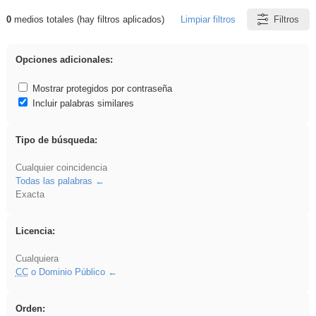
0
medios totales (hay filtros aplicados)
Limpiar filtros
Filtros
Resultados de: EvAU
Opciones adicionales:
Mostrar protegidos por contraseña
Incluir palabras similares
Tipo de búsqueda:
Cualquier coincidencia
Todas las palabras
Exacta
Licencia:
Cualquiera
CC
o Dominio Público
Orden: