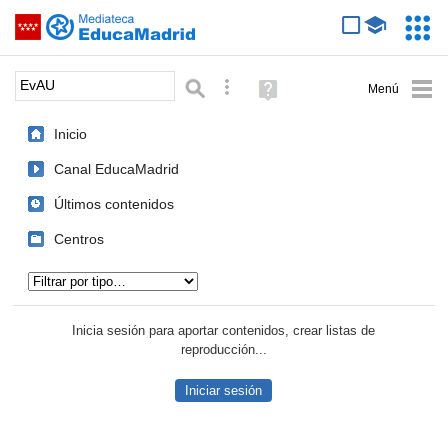
Mediateca de EducaMadrid
Saltar navegación
Servic
Educa
Palabra o frase:
Búsqueda avanzada
Ayuda
(en
ventana
Inicio
nueva)
Canal EducaMadrid
Últimos contenidos
Centros
Tipo de contenido:
Inicia sesión para aportar contenidos, crear listas de
reproducción...
Iniciar sesión