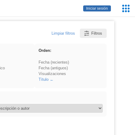
Servic
Iniciar sesión
Educa
Limpiar filtros
Filtros
Orden:
Fecha (recientes)
ico
Fecha (antiguos)
Visualizaciones
Título