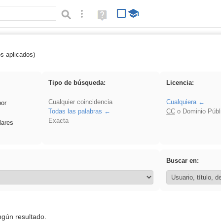
Búsqueda avanzada
Ayuda
(en
ventana
nueva)
os aplicados)
 EvAU
Tipo de búsqueda:
Licencia:
Cualquier coincidencia
Cualquiera
por
Todas las palabras
CC
o Dominio Públ
Exacta
lares
Buscar en:
ngún resultado.