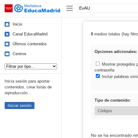
Mediateca de EducaMadrid
Saltar navegación
Palabra o frase:
Inicio
Canal EducaMadrid
0
medios totales (hay filtr
Resultados de:
Últimos contenidos
Opciones adicionales:
Centros
Tipo de contenido:
Mostrar protegidos 
contraseña
Incluir palabras simi
Inicia sesión para aportar
contenidos, crear listas de
reproducción...
Tipo de contenido:
Iniciar sesión
No se ha encontrado ni