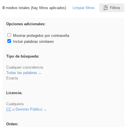
0
medios totales (hay filtros aplicados)
Limpiar filtros
Filtros
Resultados de: EvAU
Opciones adicionales:
Mostrar protegidos por contraseña
Incluir palabras similares
Tipo de búsqueda:
Cualquier coincidencia
Todas las palabras
Exacta
Licencia:
Cualquiera
CC
o Dominio Público
Orden: