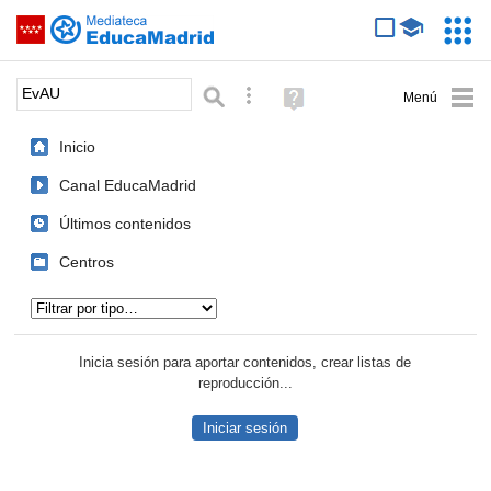
Mediateca de EducaMadrid
Saltar navegación
Servic
Educa
Palabra o frase:
Búsqueda avanzada
Ayuda
(en
ventana
Inicio
nueva)
Canal EducaMadrid
Últimos contenidos
Centros
Tipo de contenido:
Inicia sesión para aportar contenidos, crear listas de
reproducción...
Iniciar sesión