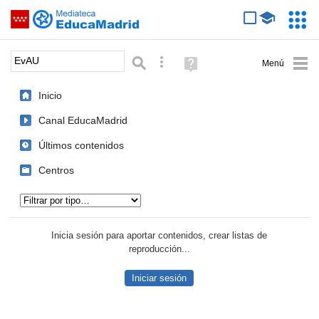
Mediateca de EducaMadrid
Saltar navegación
Servic
Educa
Palabra o frase:
Búsqueda avanzada
Ayuda
(en
ventana
Inicio
nueva)
Canal EducaMadrid
Últimos contenidos
Centros
Tipo de contenido:
Inicia sesión para aportar contenidos, crear listas de
reproducción...
Iniciar sesión