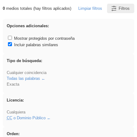
0
medios totales (hay filtros aplicados)
Limpiar filtros
Filtros
Resultados de: EvAU
Opciones adicionales:
Mostrar protegidos por contraseña
Incluir palabras similares
Tipo de búsqueda:
Cualquier coincidencia
Todas las palabras
Exacta
Licencia:
Cualquiera
CC
o Dominio Público
Orden: