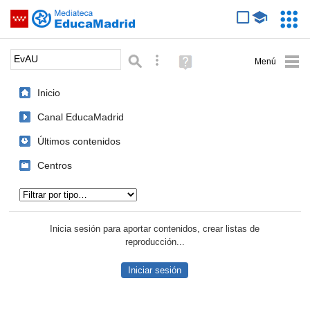
Mediateca de EducaMadrid
Saltar navegación
Servic
Educa
Palabra o frase:
Búsqueda avanzada
Ayuda
(en
ventana
Inicio
nueva)
Canal EducaMadrid
Últimos contenidos
Centros
Tipo de contenido:
Inicia sesión para aportar contenidos, crear listas de
reproducción...
Iniciar sesión