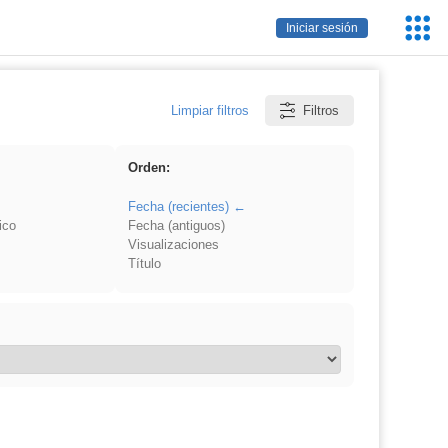
Servic
Iniciar sesión
Educa
Limpiar filtros
Filtros
Orden:
Fecha (recientes)
ico
Fecha (antiguos)
Visualizaciones
Título