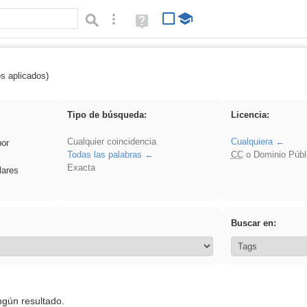
Búsqueda avanzada
Ayuda
(en
ventana
nueva)
os aplicados)
 EvAU
Tipo de búsqueda:
Licencia:
Cualquier coincidencia
Cualquiera
por
Todas las palabras
CC
o Dominio Públ
Exacta
lares
Buscar en:
ngún resultado.