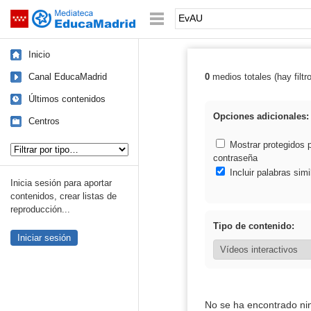
Mediateca de EducaMadrid
Saltar navegación
Palabra o frase:
Inicio
Canal EducaMadrid
0
medios totales (hay filtr
Resultados de:
Últimos contenidos
Opciones adicionales:
Centros
Tipo de contenido:
Mostrar protegidos 
contraseña
Incluir palabras simi
Inicia sesión para aportar
contenidos, crear listas de
reproducción...
Tipo de contenido:
Iniciar sesión
No se ha encontrado ni