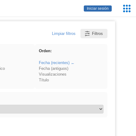
Servic
Iniciar sesión
Educa
Limpiar filtros
Filtros
Orden:
Fecha (recientes)
ico
Fecha (antiguos)
Visualizaciones
Título