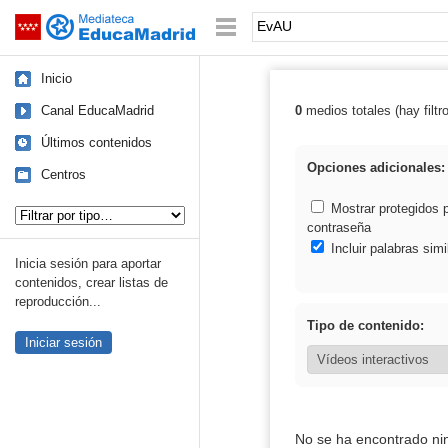
Mediateca de EducaMadrid
Saltar navegación
Palabra o frase:
Inicio
Canal EducaMadrid
0
medios totales (hay filtr
Resultados de:
Últimos contenidos
Opciones adicionales:
Centros
Tipo de contenido:
Mostrar protegidos 
contraseña
Incluir palabras simi
Inicia sesión para aportar
contenidos, crear listas de
reproducción...
Tipo de contenido:
Iniciar sesión
No se ha encontrado ni