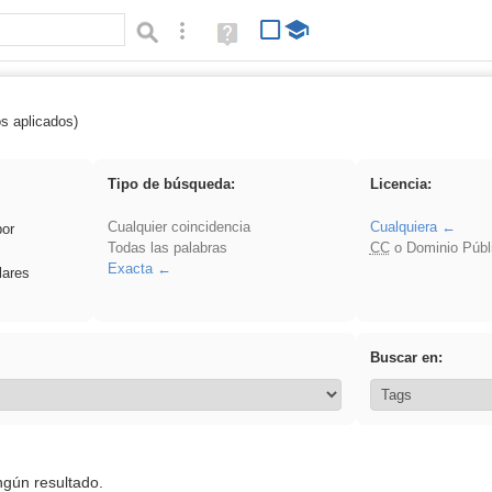
Búsqueda avanzada
Ayuda
(en
ventana
nueva)
os aplicados)
 EvAU
Tipo de búsqueda:
Licencia:
Cualquier coincidencia
Cualquiera
por
Todas las palabras
CC
o Dominio Públ
Exacta
lares
Buscar en:
ngún resultado.