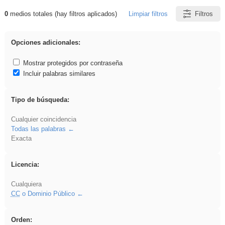
0
medios totales (hay filtros aplicados)
Limpiar filtros
Filtros
Resultados de: EvAU
Opciones adicionales:
Mostrar protegidos por contraseña
Incluir palabras similares
Tipo de búsqueda:
Cualquier coincidencia
Todas las palabras
Exacta
Licencia:
Cualquiera
CC
o Dominio Público
Orden: