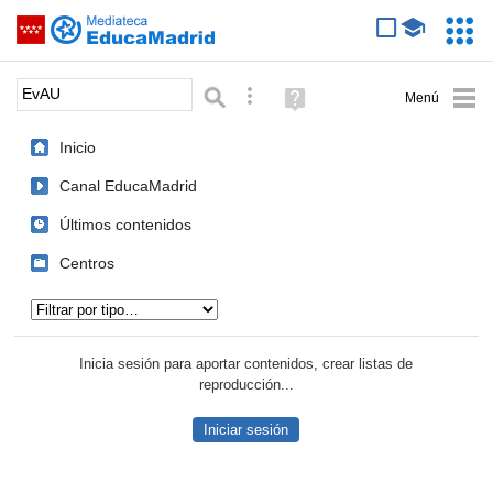
Mediateca de EducaMadrid
Saltar navegación
Servic
Educa
Palabra o frase:
Búsqueda avanzada
Ayuda
(en
ventana
Inicio
nueva)
Canal EducaMadrid
Últimos contenidos
Centros
Tipo de contenido:
Inicia sesión para aportar contenidos, crear listas de
reproducción...
Iniciar sesión