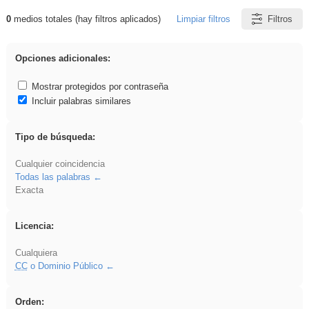
0
medios totales (hay filtros aplicados)
Limpiar filtros
Filtros
Resultados de: EvAU
Opciones adicionales:
Mostrar protegidos por contraseña
Incluir palabras similares
Tipo de búsqueda:
Cualquier coincidencia
Todas las palabras
Exacta
Licencia:
Cualquiera
CC
o Dominio Público
Orden: