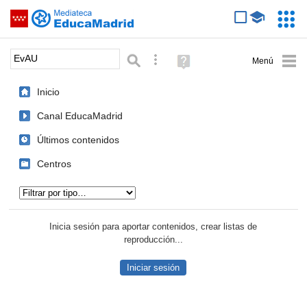
Mediateca de EducaMadrid
Saltar navegación
Servic
Educa
Palabra o frase:
Búsqueda avanzada
Ayuda
(en
ventana
Inicio
nueva)
Canal EducaMadrid
Últimos contenidos
Centros
Tipo de contenido:
Inicia sesión para aportar contenidos, crear listas de
reproducción...
Iniciar sesión