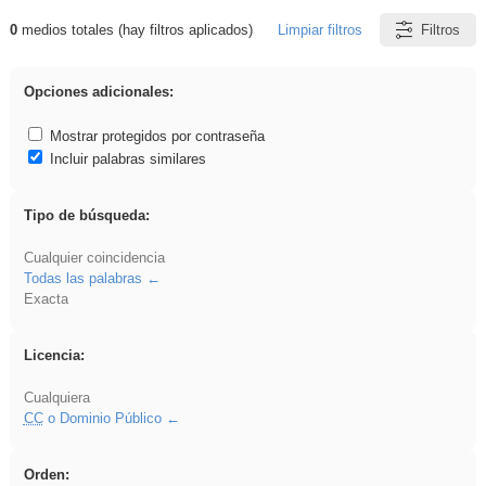
0
medios totales (hay filtros aplicados)
Limpiar filtros
Filtros
Resultados de: EvAU
Opciones adicionales:
Mostrar protegidos por contraseña
Incluir palabras similares
Tipo de búsqueda:
Cualquier coincidencia
Todas las palabras
Exacta
Licencia:
Cualquiera
CC
o Dominio Público
Orden: