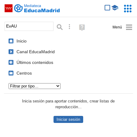
Mediateca de EducaMadrid
Saltar navegación
Servic
Educa
Palabra o frase:
Búsqueda avanzada
Ayuda
(en
ventana
Inicio
nueva)
Canal EducaMadrid
Últimos contenidos
Centros
Tipo de contenido:
Inicia sesión para aportar contenidos, crear listas de
reproducción...
Iniciar sesión