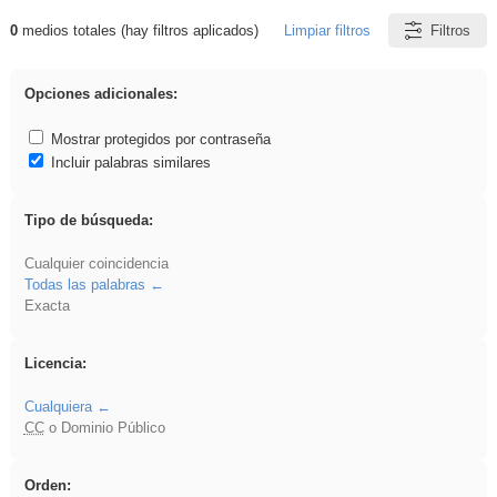
0
medios totales (hay filtros aplicados)
Limpiar filtros
Filtros
Resultados de: EvAU
Opciones adicionales:
Mostrar protegidos por contraseña
Incluir palabras similares
Tipo de búsqueda:
Cualquier coincidencia
Todas las palabras
Exacta
Licencia:
Cualquiera
CC
o Dominio Público
Orden: