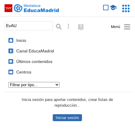
Mediateca de EducaMadrid
Saltar navegación
Servic
Educa
Palabra o frase:
Búsqueda avanzada
Ayuda
(en
ventana
Inicio
nueva)
Canal EducaMadrid
Últimos contenidos
Centros
Tipo de contenido:
Inicia sesión para aportar contenidos, crear listas de
reproducción...
Iniciar sesión