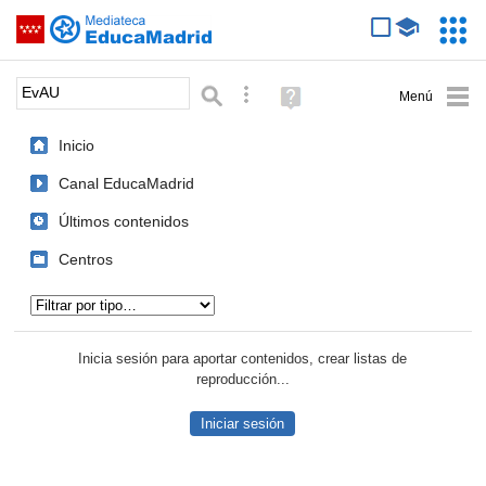
Mediateca de EducaMadrid
Saltar navegación
Servic
Educa
Palabra o frase:
Búsqueda avanzada
Ayuda
(en
ventana
Inicio
nueva)
Canal EducaMadrid
Últimos contenidos
Centros
Tipo de contenido:
Inicia sesión para aportar contenidos, crear listas de
reproducción...
Iniciar sesión