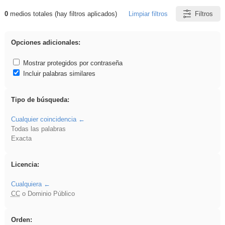
0
medios totales (hay filtros aplicados)
Limpiar filtros
Filtros
Resultados de: EvAU
Opciones adicionales:
Mostrar protegidos por contraseña
Incluir palabras similares
Tipo de búsqueda:
Cualquier coincidencia
Todas las palabras
Exacta
Licencia:
Cualquiera
CC
o Dominio Público
Orden: