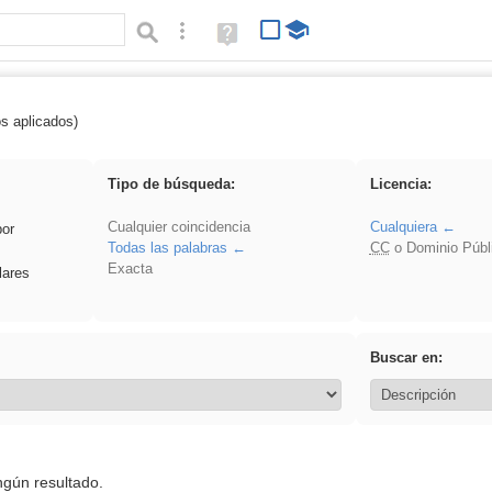
Búsqueda avanzada
Ayuda
(en
ventana
nueva)
os aplicados)
 EvAU
Tipo de búsqueda:
Licencia:
Cualquier coincidencia
Cualquiera
por
Todas las palabras
CC
o Dominio Públ
Exacta
lares
Buscar en:
ngún resultado.