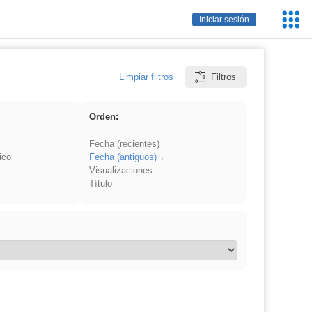
Servic
Iniciar sesión
Educa
Limpiar filtros
Filtros
Orden:
Fecha (recientes)
ico
Fecha (antiguos)
Visualizaciones
Título