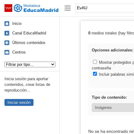
Mediateca de EducaMadrid
Saltar navegación
Palabra o frase:
Inicio
Canal EducaMadrid
0
medios totales (hay filtr
Resultados de:
Últimos contenidos
Opciones adicionales:
Centros
Tipo de contenido:
Mostrar protegidos 
contraseña
Incluir palabras simi
Inicia sesión para aportar
contenidos, crear listas de
reproducción...
Tipo de contenido:
Iniciar sesión
No se ha encontrado ni