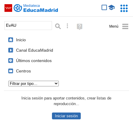
Mediateca de EducaMadrid
Saltar navegación
Servic
Educa
Palabra o frase:
Búsqueda avanzada
Ayuda
(en
ventana
Inicio
nueva)
Canal EducaMadrid
Últimos contenidos
Centros
Tipo de contenido:
Inicia sesión para aportar contenidos, crear listas de
reproducción...
Iniciar sesión