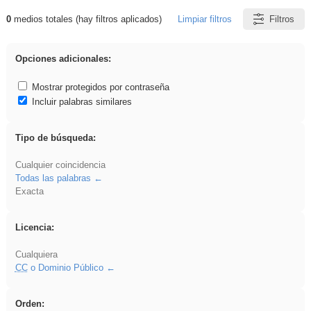
0
medios totales (hay filtros aplicados)
Limpiar filtros
Filtros
Resultados de: EvAU
Opciones adicionales:
Mostrar protegidos por contraseña
Incluir palabras similares
Tipo de búsqueda:
Cualquier coincidencia
Todas las palabras
Exacta
Licencia:
Cualquiera
CC
o Dominio Público
Orden: