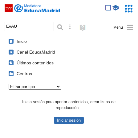
Mediateca de EducaMadrid
Saltar navegación
Servic
Educa
Palabra o frase:
Búsqueda avanzada
Ayuda
(en
ventana
Inicio
nueva)
Canal EducaMadrid
Últimos contenidos
Centros
Tipo de contenido:
Inicia sesión para aportar contenidos, crear listas de
reproducción...
Iniciar sesión