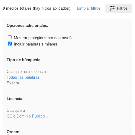
0
medios totales (hay filtros aplicados)
Limpiar filtros
Filtros
Resultados de: EvAU
Opciones adicionales:
Mostrar protegidos por contraseña
Incluir palabras similares
Tipo de búsqueda:
Cualquier coincidencia
Todas las palabras
Exacta
Licencia:
Cualquiera
CC
o Dominio Público
Orden: