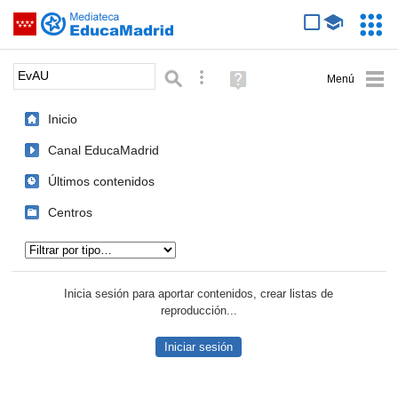
Mediateca de EducaMadrid
Saltar navegación
Servic
Educa
Palabra o frase:
Búsqueda avanzada
Ayuda
(en
ventana
Inicio
nueva)
Canal EducaMadrid
Últimos contenidos
Centros
Tipo de contenido:
Inicia sesión para aportar contenidos, crear listas de
reproducción...
Iniciar sesión