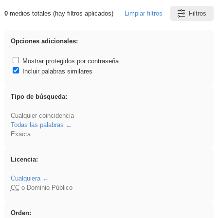
0
medios totales (hay filtros aplicados)
Limpiar filtros
Filtros
Resultados de: EvAU
Opciones adicionales:
Mostrar protegidos por contraseña
Incluir palabras similares
Tipo de búsqueda:
Cualquier coincidencia
Todas las palabras
Exacta
Licencia:
Cualquiera
CC
o Dominio Público
Orden: