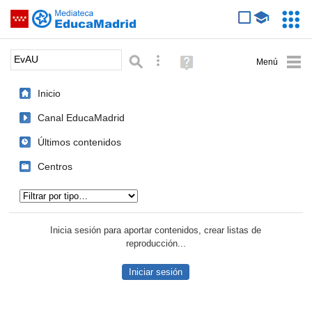
Mediateca de EducaMadrid
Saltar navegación
Servic
Educa
Palabra o frase:
Búsqueda avanzada
Ayuda
(en
ventana
Inicio
nueva)
Canal EducaMadrid
Últimos contenidos
Centros
Tipo de contenido:
Inicia sesión para aportar contenidos, crear listas de
reproducción...
Iniciar sesión