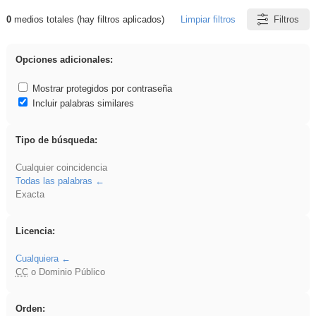
0
medios totales (hay filtros aplicados)
Limpiar filtros
Filtros
Resultados de: EvAU
Opciones adicionales:
Mostrar protegidos por contraseña
Incluir palabras similares
Tipo de búsqueda:
Cualquier coincidencia
Todas las palabras
Exacta
Licencia:
Cualquiera
CC
o Dominio Público
Orden: